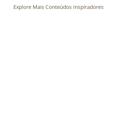
Explore Mais Conteúdos Inspiradores
Palestras abordam presença das mulheres na