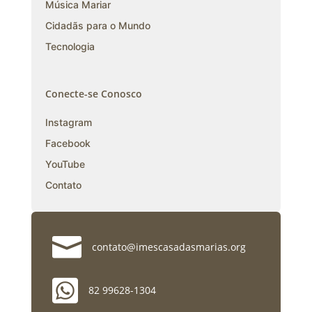
Música Mariar
Cidadãs para o Mundo
Tecnologia
Conecte-se Conosco
Instagram
Facebook
YouTube
Contato

contato@imescasadasmarias.org

82 99628-1304