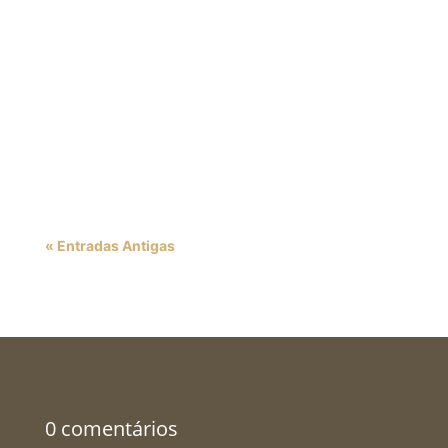
transformar o mercado de trabalho
impulsionando inovação. A Diversidade e
Inclusão no Mercado de Trabalho são
fundamentais para a transformação das
organizações. Em um mundo cada vez mais
interconectado, é essencial que as...
« Entradas Antigas
0 comentários