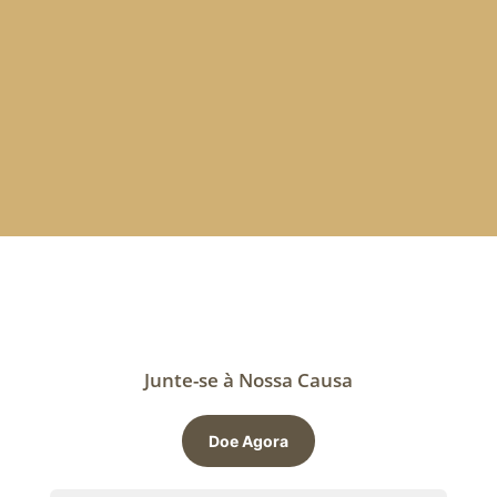
mulheres e transformando vidas. Juntos, podemos
construir um futuro mais justo e igualitário. Venha
fazer a diferença conosco!
Junte-se à Nossa Causa
Doe Agora