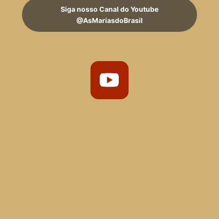
Siga nosso Canal do Youtube
@AsMariasdoBrasil
Convidamos você a ser parte ativa na mudança que
queremos ver no mundo. Seja através de doações ou
dedicando seu tempo como voluntário, sua
contribuição é essencial para continuar empoderando