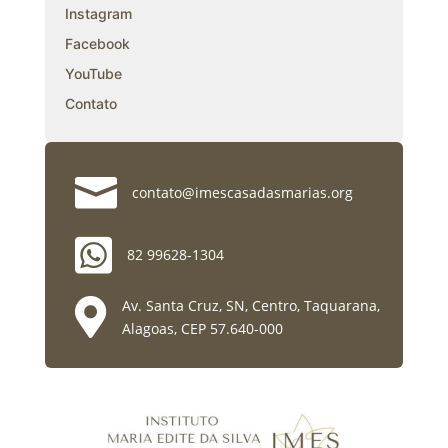
Instagram
Facebook
YouTube
Contato

contato@imescasadasmarias.org

82 99628-1304

Av. Santa Cruz, SN, Centro, Taquarana,
Alagoas, CEP 57.640-000