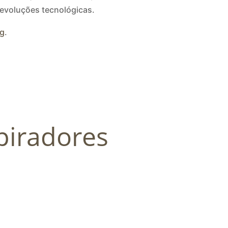
 evoluções tecnológicas.
og
.
piradores