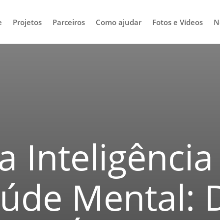
e
Projetos
Parceiros
Como ajudar
Fotos e Vídeos
N
 Inteligência 
úde Mental: 