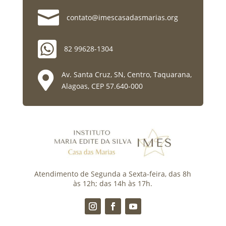

contato@imescasadasmarias.org

82 99628-1304

Av. Santa Cruz, SN, Centro, Taquarana,
Alagoas, CEP 57.640-000
Atendimento de Segunda a Sexta-feira, das 8h
às 12h; das 14h às 17h.