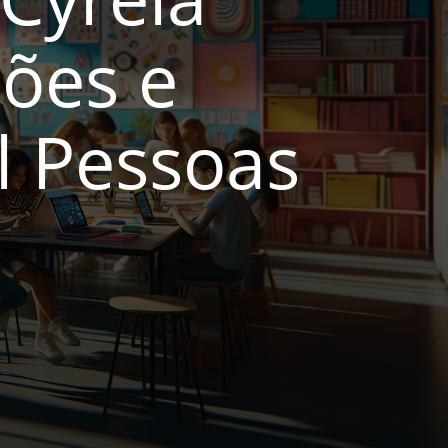
hões e
l Pessoas