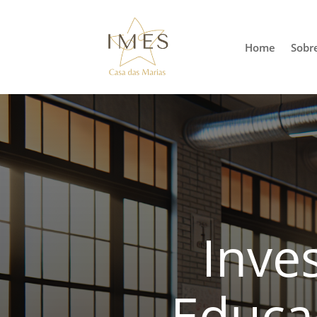
Home
Sobr
Inve
Educaç