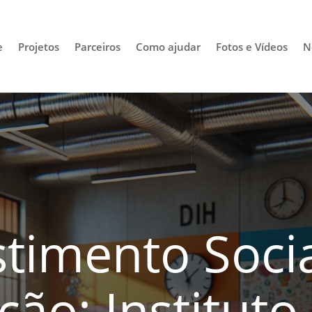
e
Projetos
Parceiros
Como ajudar
Fotos e Vídeos
N
stimento Soci
ão: Instituto