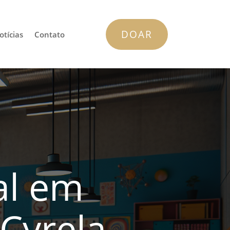
DOAR
otícias
Contato
al em
 Cyrela