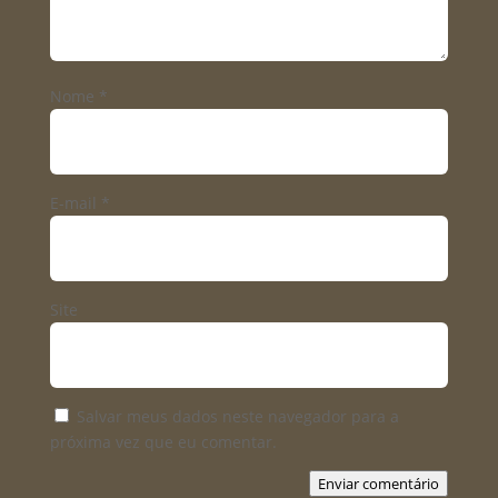
Nome
*
E-mail
*
Site
Salvar meus dados neste navegador para a
próxima vez que eu comentar.
Enviar comentário