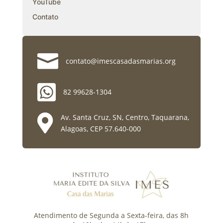
YouTube
Contato

contato@imescasadasmarias.org

82 99628-1304

Av. Santa Cruz, SN, Centro, Taquarana,
Alagoas, CEP 57.640-000
Atendimento de Segunda a Sexta-feira, das 8h