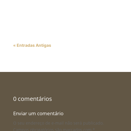
organizações. Em um mundo cada vez mais
interconectado, é essencial que as...
« Entradas Antigas
0 comentários
Enviar um comentário
O seu endereço de e-mail não será publicado.
Campos obrigatórios são marcados com
*