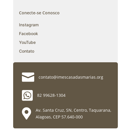
Conecte-se Conosco
Instagram
Facebook
YouTube
Contato

contato@imescasadasmarias.org

82 99628-1304

Av. Santa Cruz, SN, Centro, Taquarana,
Alagoas, CEP 57.640-000