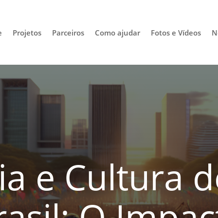
e
Projetos
Parceiros
Como ajudar
Fotos e Vídeos
N
pia e Cultura 
rasil: O Impac