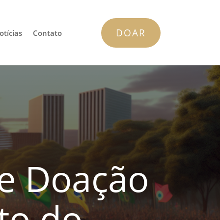
DOAR
otícias
Contato
de Doação
to do