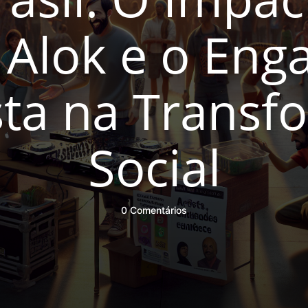
o Alok e o En
sta na Trans
Social
0 Comentários