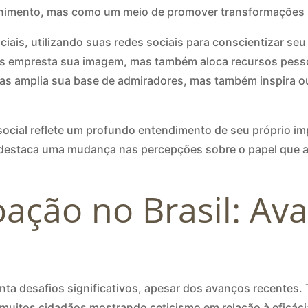
nimento, mas como um meio de promover transformações s
ais, utilizando suas redes sociais para conscientizar seu
nas empresta sua imagem, mas também aloca recursos pess
s amplia sua base de admiradores, mas também inspira out
cial reflete um profundo entendimento de seu próprio imp
m destaca uma mudança nas percepções sobre o papel que
ação no Brasil: Av
enta desafios significativos, apesar dos avanços recentes.
m muitos cidadãos mostrando ceticismo em relação à eficác