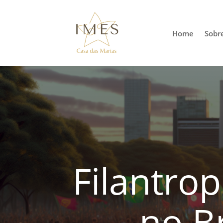
Home
Sobr
Filantro
no B