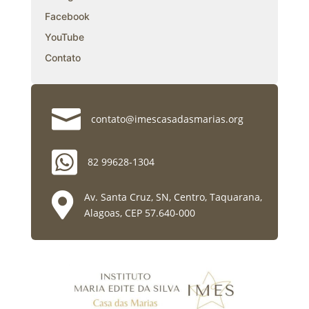
Facebook
YouTube
Contato

contato@imescasadasmarias.org

82 99628-1304

Av. Santa Cruz, SN, Centro, Taquarana,
Alagoas, CEP 57.640-000