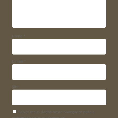
Nome
*
E-mail
*
Site
Salvar meus dados neste navegador para a
próxima vez que eu comentar.