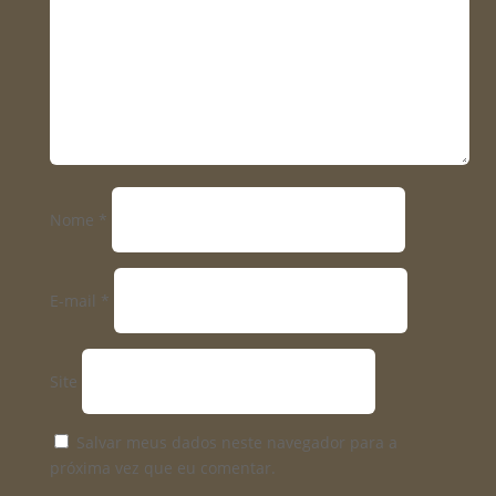
Nome
*
E-mail
*
Site
Salvar meus dados neste navegador para a
próxima vez que eu comentar.