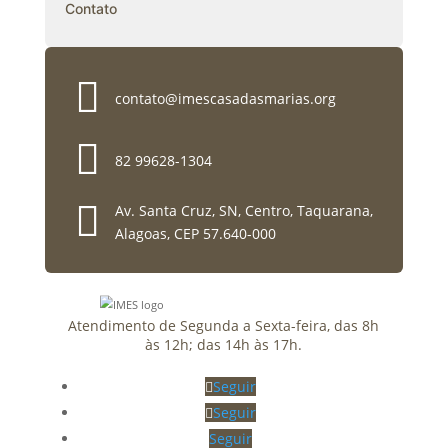
Contato

contato@imescasadasmarias.org

82 99628-1304

Av. Santa Cruz, SN, Centro, Taquarana,
Alagoas, CEP 57.640-000
Atendimento de Segunda a Sexta-feira, das 8h
às 12h; das 14h às 17h.
Seguir
Seguir
Seguir