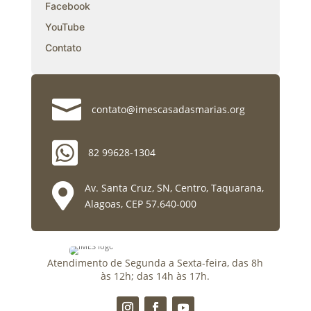
Facebook
YouTube
Contato

contato@imescasadasmarias.org

82 99628-1304

Av. Santa Cruz, SN, Centro, Taquarana,
Alagoas, CEP 57.640-000
Atendimento de Segunda a Sexta-feira, das 8h
às 12h; das 14h às 17h.