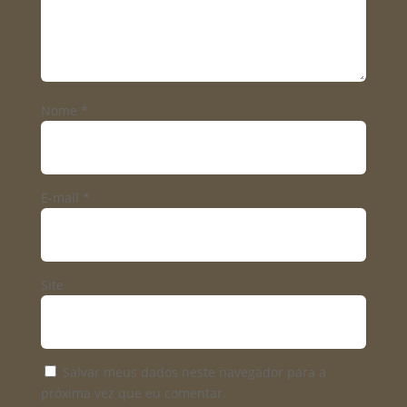
Nome
*
E-mail
*
Site
Salvar meus dados neste navegador para a
próxima vez que eu comentar.