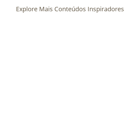
Explore Mais Conteúdos Inspiradores
Descubra como a mentoria pode transformar a
vida de jovens talentos na tecnologia. Inscreva-
se agora! A mentoria para jovens talentos no