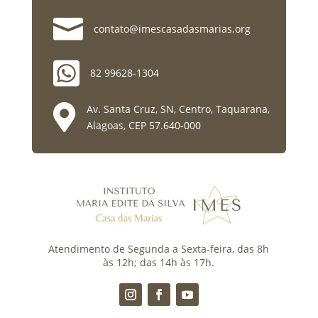

contato@imescasadasmarias.org

82 99628-1304

Av. Santa Cruz, SN, Centro, Taquarana,
Alagoas, CEP 57.640-000
Atendimento de Segunda a Sexta-feira, das 8h
às 12h; das 14h às 17h.