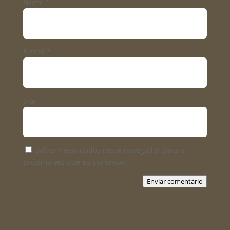
Nome
*
E-mail
*
Site
Salvar meus dados neste navegador para a
próxima vez que eu comentar.
Enviar comentário