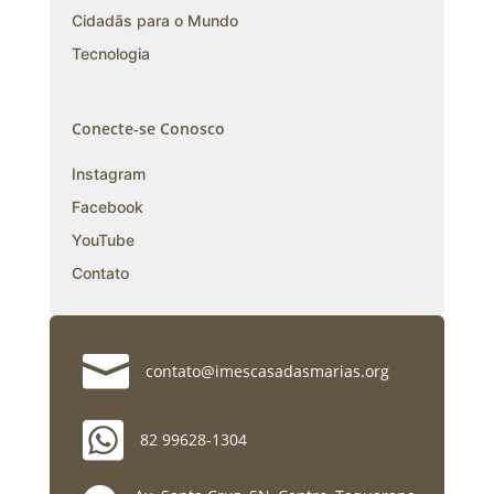
Cidadãs para o Mundo
Tecnologia
Conecte-se Conosco
Instagram
Facebook
YouTube
Contato

contato@imescasadasmarias.org

82 99628-1304