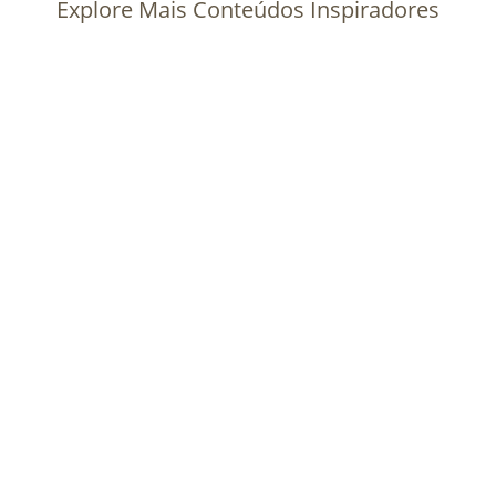
Explore Mais Conteúdos Inspiradores
Palestras abordam presença das mulheres na
tecnologia e Inteligência Artificial