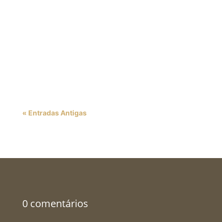
impulsionando inovação. A Diversidade e
Inclusão no Mercado de Trabalho são
fundamentais para a transformação das
organizações. Em um mundo cada vez mais
interconectado, é essencial que as...
« Entradas Antigas
0 comentários