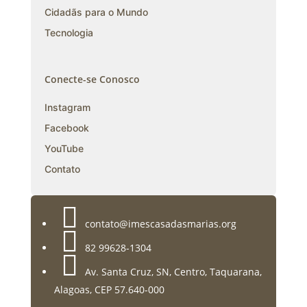
Cidadãs para o Mundo
Tecnologia
Conecte-se Conosco
Instagram
Facebook
YouTube
Contato

contato@imescasadasmarias.org

82 99628-1304

Av. Santa Cruz, SN, Centro, Taquarana,
Alagoas, CEP 57.640-000