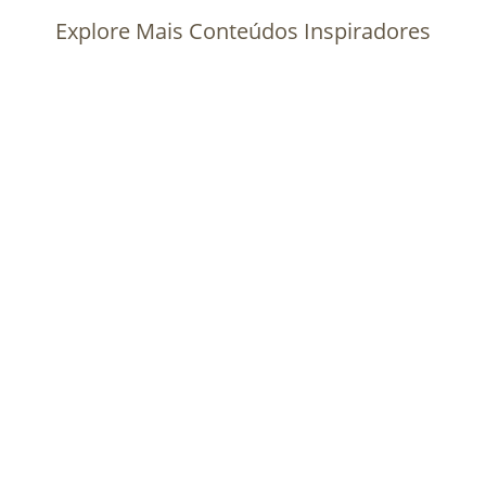
Explore Mais Conteúdos Inspiradores
Descubra como lan houses podem transformar
a educação infantil através do incentivo à
leitura. O incentivo à leitura em lan houses para
crianças é uma iniciativa que tem se mostrado
transformadora na vida de muitos jovens. Em
um mundo cada vez mais digital, é...